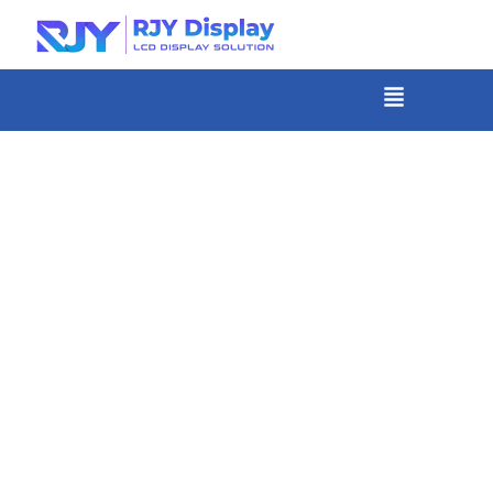
Skip
to
content
メ
ニ
-
ュ
コ
ー
ン
テ
ン
ツ
ま
で
ス
キ
ッ
プ