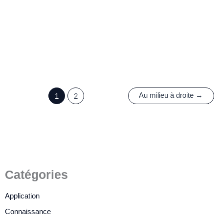
Nouveau produit TCL !
Casque VR binoculaire tout-
en-un couleur - TCL V1
17 novembre 2022
/
3 minutes de lecture
Au milieu à droite
→
1
2
Catégories
Application
Connaissance