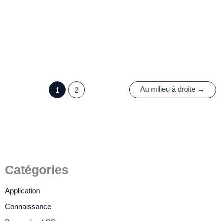
LCD : Un Choix Stratégique
pour la Qualité, le Prix et
l'Innovation
25 octobre 2023
/
4 minutes de lecture
Au milieu à droite
→
1
2
Catégories
Application
Connaissance