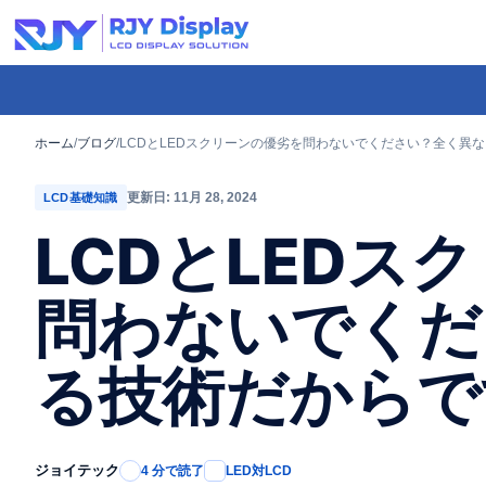
Skip
to
content
-
コ
ホーム
/
ブログ
/
LCDとLEDスクリーンの優劣を問わないでください？全く異
ン
更新日: 11月 28, 2024
LCD基礎知識
テ
LCDとLEDス
ン
ツ
問わないでくだ
ま
で
る技術だからで
ス
キ
ッ
プ
ジョイテック
4 分で読了
LED対LCD