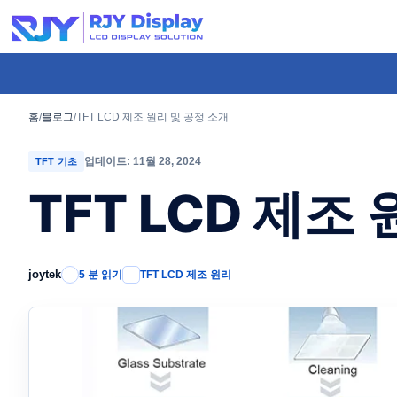
콘
텐
츠
로
건
홈
/
블로그
/
TFT LCD 제조 원리 및 공정 소개
너
업데이트: 11월 28, 2024
TFT 기초
뛰
TFT LCD 제조
기
joytek
5 분 읽기
TFT LCD 제조 원리