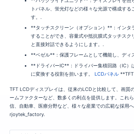
**バックライトユニット**：ディスプレイを
トパネル、蛍光灯などの様々な光源で構成する
す。.
**タッチスクリーン（オプション）**：イン
することができ、容量式や抵抗膜式タッチスク
と直接対話できるようにします。.
**ベゼル**：保護フレームとして機能し、デ
**ドライバーIC**：ドライバー集積回路（I
に変換する役割を担います。
LCDパネル
**TF
TFT LCDディスプレイは、従来のLCDと比較して、
ームファクターなど、数多くの利点を提供します。これら
信、自動車、医療分野など、様々な産業での広範な採用へ
rjoytek_factory.
名