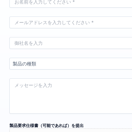
前
*
メ
ー
ル
*
企
業
情
報
製
品
の
種
メ
類
ッ
セ
ー
ジ
製品要求仕様書（可能であれば）を提出