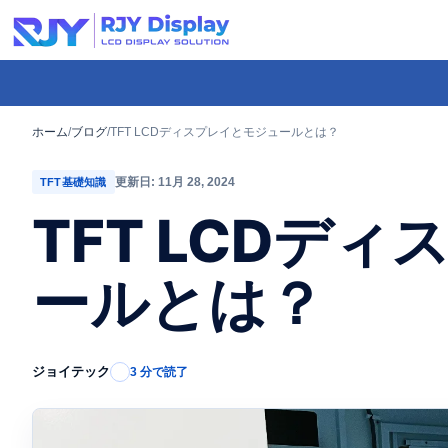
Skip
to
content
-
コ
ホーム
/
ブログ
/
TFT LCDディスプレイとモジュールとは？
ン
更新日: 11月 28, 2024
TFT基礎知識
テ
TFT LCDデ
ン
ツ
ールとは？
ま
で
ス
キ
ジョイテック
3 分で読了
ッ
プ