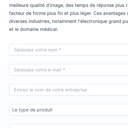
meilleure qualité d'image, des temps de réponse plus 
facteur de forme plus fin et plus léger. Ces avantages 
diverses industries, notamment l'électronique grand pub
et le domaine médical.
N
o
m
*
E
-
m
a
S
i
o
l
c
*
i
L
é
e
t
t
é
y
M