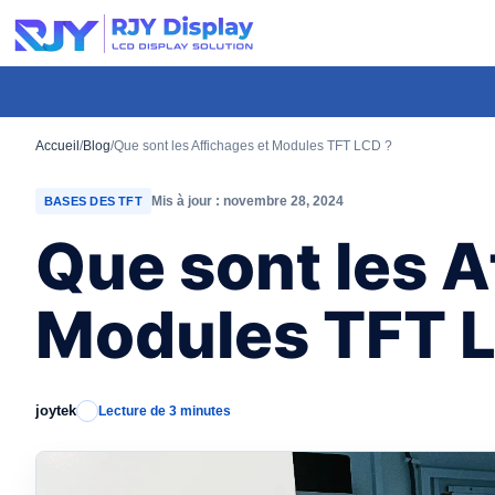
Hauteur
personnalisée
pour
la
fenêtre
Accueil
/
Blog
/
Que sont les Affichages et Modules TFT LCD ?
modale.
Mis à jour : novembre 28, 2024
BASES DES TFT
Que sont les A
Modules TFT 
joytek
Lecture de 3 minutes