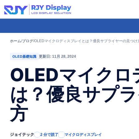
Skip
to
content
-
コ
ホーム
/
ブログ
/
OLEDマイクロディスプレイとは？優良サプライヤーの見つけ
ン
更新日: 11月 28, 2024
OLED基礎知識
テ
OLEDマイク
ン
ツ
は？優良サプラ
ま
で
方
ス
キ
ッ
プ
ジョイテック
2 分で読了
マイクロディスプレイ