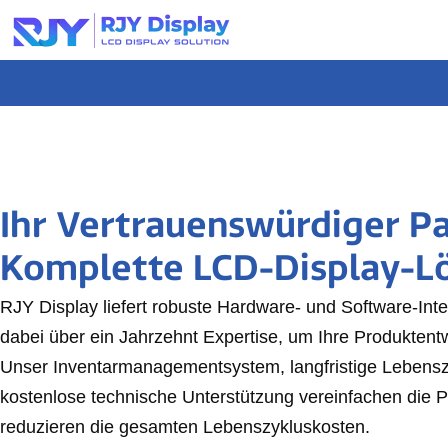
Wähle
eine
individuelle
Höhe
für
das
Popup.
Ihr Vertrauenswürdiger Pa
Komplette LCD-Display-L
RJY Display liefert robuste Hardware- und Software-Int
dabei über ein Jahrzehnt Expertise, um Ihre Produktent
Unser Inventarmanagementsystem, langfristige Lebens
kostenlose technische Unterstützung vereinfachen die 
reduzieren die gesamten Lebenszykluskosten.