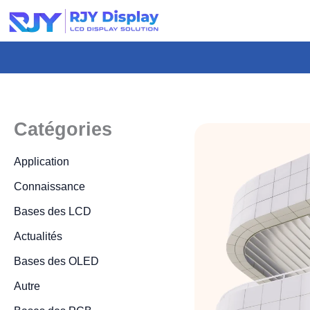
Hauteur
personnalisée
pour
la
fenêtre
modale.
Catégories
Application
Connaissance
Bases des LCD
Actualités
Bases des OLED
Autre