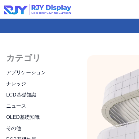
Skip
to
content
-
コ
ン
カテゴリ
テ
ン
アプリケーション
ツ
ナレッジ
ま
LCD基礎知識
で
ニュース
ス
キ
OLED基礎知識
ッ
その他
プ