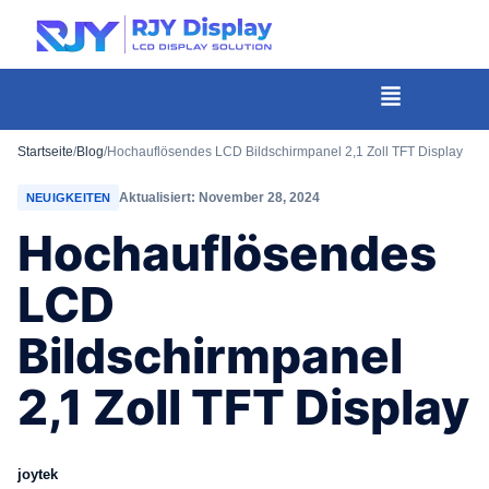
Wähle
eine
individuelle
Menü
Höhe
für
Startseite
/
Blog
/
Hochauflösendes LCD Bildschirmpanel 2,1 Zoll TFT Display
das
Aktualisiert: November 28, 2024
NEUIGKEITEN
Popup.
Hochauflösendes
LCD
Bildschirmpanel
2,1 Zoll TFT Display
joytek