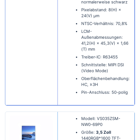
normalerweise schwarz
Pixelabstand: 8(H) ×
24(V) µm
NTSC-Verhältnis: 70,8%
LCM-
Außenabmessungen:
41,2(H) × 45,3(V) × 1,66
(T) mm
Treiber-IC: R63455
Schnittstelle: MIPI DSI
(Video Mode)
Oberflächenbehandlung:
HC, ≥3H
Pin-Anschluss: 50-polig
Modell: VS035ZSM-
NW0-69P0
Größe:
3,5 Zoll
1440RGB*1600 TFT-