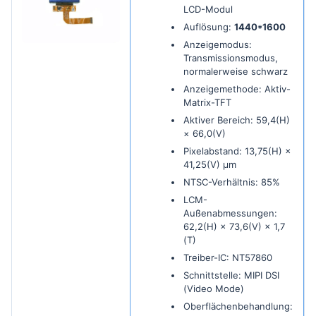
LCD-Modul
Auflösung:
1440*1600
Anzeigemodus:
Transmissionsmodus,
normalerweise schwarz
Anzeigemethode: Aktiv-
Matrix-TFT
Aktiver Bereich: 59,4(H)
× 66,0(V)
Pixelabstand: 13,75(H) ×
41,25(V) µm
NTSC-Verhältnis: 85%
LCM-
Außenabmessungen:
62,2(H) × 73,6(V) × 1,7
(T)
Treiber-IC: NT57860
Schnittstelle: MIPI DSI
(Video Mode)
Oberflächenbehandlung: