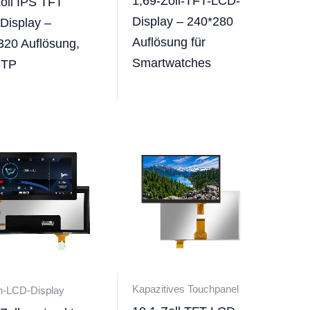
1,69-Zoll-TFT-LCD-
Zoll IPS TFT
Display – 240*280
Display –
Auflösung für
320 Auflösung,
Smartwatches
CTP
Kapazitives Touchpanel
n-LCD-Display