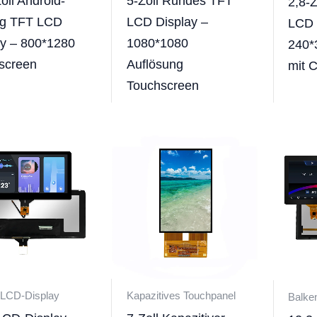
oll Android-
5-Zoll Rundes TFT
2,8-
g TFT LCD
LCD Display –
LCD 
ay – 800*1280
1080*1080
240*
screen
Auflösung
mit 
Touchscreen
-LCD-Display
Kapazitives Touchpanel
Balke