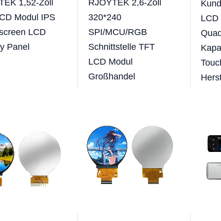
EK 1,52-Zoll
RJOYTEK 2,6-Zoll
Kund
CD Modul IPS
320*240
LCD 
screen LCD
SPI/MCU/RGB
Quad
ay Panel
Schnittstelle TFT
Kapa
LCD Modul
Touc
Großhandel
Herst