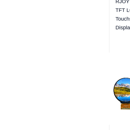
RJOYT
TFT L
Touch
Displ