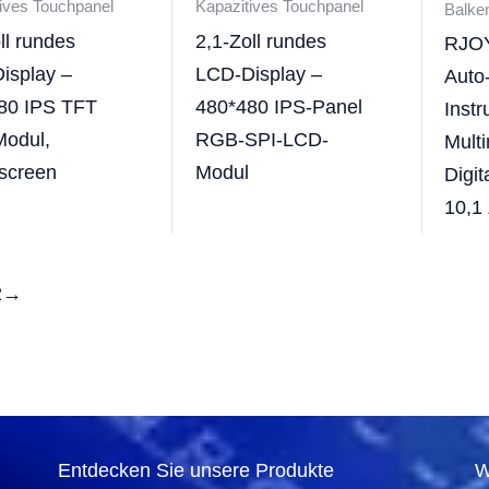
ives Touchpanel
Kapazitives Touchpanel
Balke
ll rundes
2,1-Zoll rundes
RJO
isplay –
LCD-Display –
Auto
80 IPS TFT
480*480 IPS-Panel
Inst
odul,
RGB-SPI-LCD-
Mult
screen
Modul
Digit
10,1
2
→
Entdecken Sie unsere Produkte
W