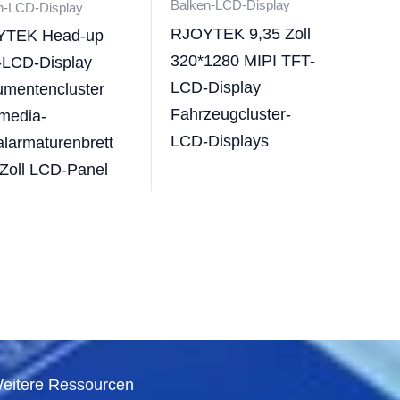
Balken-LCD-Display
n-LCD-Display
RJOYTEK 9,35 Zoll
YTEK Head-up
320*1280 MIPI TFT-
-LCD-Display
LCD-Display
rumentencluster
Fahrzeugcluster-
imedia-
LCD-Displays
alarmaturenbrett
 Zoll LCD-Panel
eitere Ressourcen