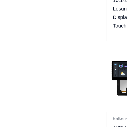
10,1-Z
Lösun
Displ
Touch
Balken