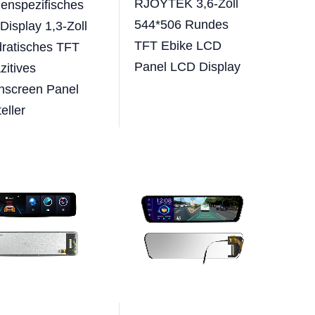
RJOYTEK 3,6-Zoll
enspezifisches
544*506 Rundes
Display 1,3-Zoll
TFT Ebike LCD
ratisches TFT
Panel LCD Display
zitives
hscreen Panel
eller