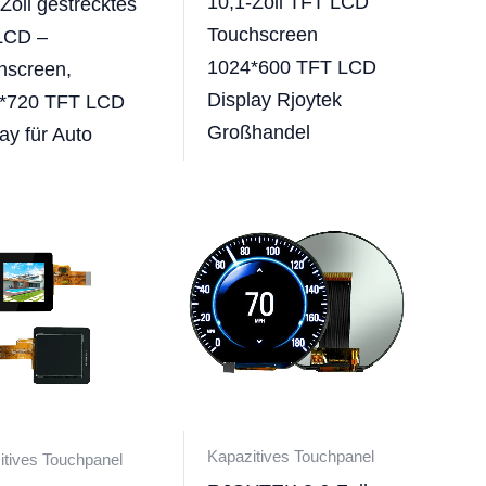
10,1-Zoll TFT LCD
Zoll gestrecktes
Touchscreen
LCD –
1024*600 TFT LCD
hscreen,
Display Rjoytek
*720 TFT LCD
Großhandel
ay für Auto
Kapazitives Touchpanel
itives Touchpanel