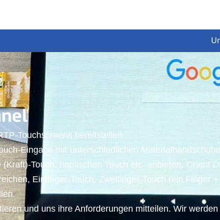
Un
anel
TP-Touchscreens bereitstellen.
ouch-Eingabe mit unterschiedlichen Materialhandschuh
aft)-Touch, haptischen Touch etc. anbieten. Orient Di
ichen, Einfinger-Touch, Zweifinger-Touch (ein Finger +
len.
eren und uns ihre Anforderungen mitteilen. Wir werden 