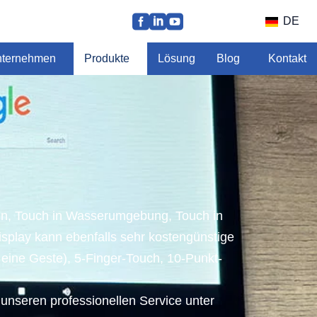
DE
ternehmen
Produkte
Lösung
Blog
Kontakt
en, Touch in Wasserumgebung, Touch in
splay kann ebenfalls sehr kostengünstige
 eine Geste), 5-Finger-Touch, 10-Punkt-
unseren professionellen Service unter