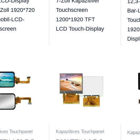
LCD-Display
7-Zoll Kapazitiver
12,3-
 Zoll 1920*720
Touchscreen
Bar-
obil-LCD-
1200*1920 TFT
Touc
screen
LCD Touch-Display
1920
Displ
ives Touchpanel
Kapazitives Touchpanel
Kapaz