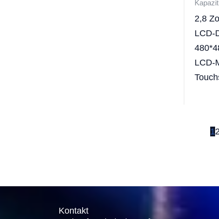
Kapazit
2,8 Zo
LCD-D
480*4
LCD-M
Touch
1
Kontakt