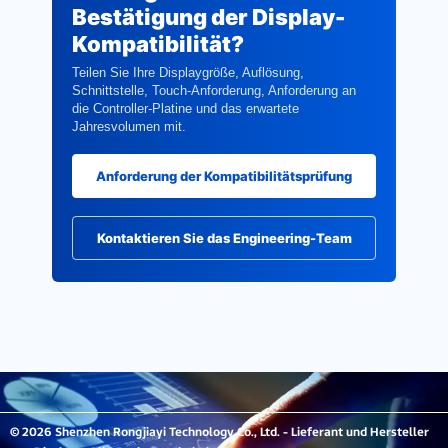
Bestätigung der Display-
Kompatibilität?
Teilen Sie Ihre Displaygröße, Auflösung,
Schnittstelle, Touch-Anforderung, Anforderung an
die Controller-Platine und das erwartete
Jahresvolumen mit.
Anforderung der Kompatibilitätsprüfung
Kontaktieren Sie das Engineering-Team
© 2026 Shenzhen Rongjiayi Technology Co., Ltd. - Lieferant und Hersteller