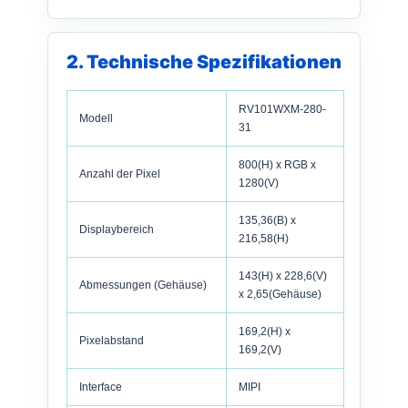
2. Technische Spezifikationen
RV101WXM-280-
Modell
31
800(H) x RGB x
Anzahl der Pixel
1280(V)
135,36(B) x
Displaybereich
216,58(H)
143(H) x 228,6(V)
Abmessungen (Gehäuse)
x 2,65(Gehäuse)
169,2(H) x
Pixelabstand
169,2(V)
Interface
MIPI