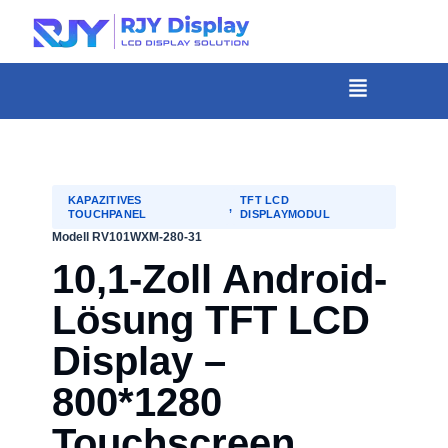
Wähle
eine
individuelle
Menü
Höhe
für
das
Popup.
KAPAZITIVES
TFT LCD
,
TOUCHPANEL
DISPLAYMODUL
Modell RV101WXM-280-31
10,1-Zoll Android-
Lösung TFT LCD
Display –
800*1280
Touchscreen