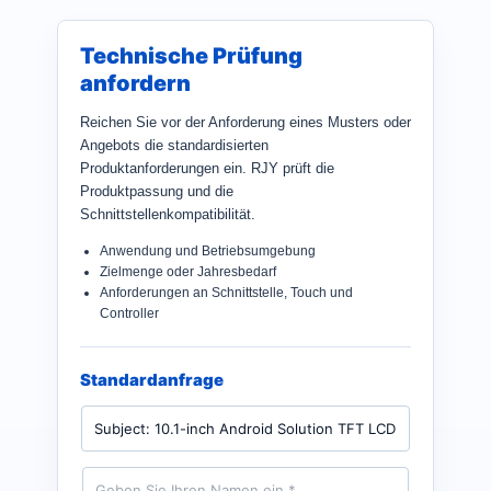
Technische Prüfung
anfordern
Reichen Sie vor der Anforderung eines Musters oder
Angebots die standardisierten
Produktanforderungen ein. RJY prüft die
Produktpassung und die
Schnittstellenkompatibilität.
Anwendung und Betriebsumgebung
Zielmenge oder Jahresbedarf
Anforderungen an Schnittstelle, Touch und
Controller
Standardanfrage
P
r
o
d
N
u