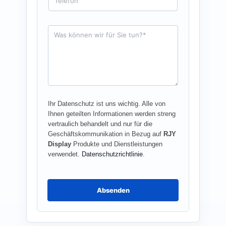
e
l
l
*
e
f
A
o
n
n
f
r
a
g
e
*
Ihr Datenschutz ist uns wichtig. Alle von
Ihnen geteilten Informationen werden streng
vertraulich behandelt und nur für die
Geschäftskommunikation in Bezug auf
RJY
Display
Produkte und Dienstleistungen
verwendet.
Datenschutzrichtlinie
.
Absenden