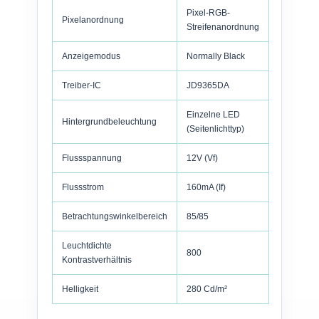
Pixel-RGB-
Pixelanordnung
Streifenanordnung
Anzeigemodus
Normally Black
Treiber-IC
JD9365DA
Einzelne LED
Hintergrundbeleuchtung
(Seitenlichttyp)
Flussspannung
12V (Vf)
Flussstrom
160mA (If)
Betrachtungswinkelbereich
85/85
Leuchtdichte
800
Kontrastverhältnis
Helligkeit
280 Cd/m²