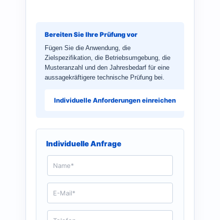
Bereiten Sie Ihre Prüfung vor
Fügen Sie die Anwendung, die
Zielspezifikation, die Betriebsumgebung, die
Musteranzahl und den Jahresbedarf für eine
aussagekräftigere technische Prüfung bei.
Individuelle Anforderungen einreichen
Individuelle Anfrage
N
a
m
e
E
*
-
M
a
T
i