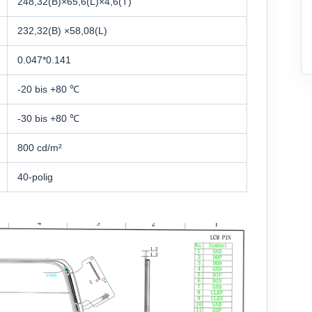
248,32(B)×65,6(L)×4,6(T)
232,32(B) ×58,08(L)
0.047*0.141
-20 bis +80 ℃
-30 bis +80 ℃
800 cd/m²
40-polig