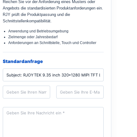
Reichen Sie vor der Anforderung eines Musters oder
Angebots die standardisierten Produktanforderungen ein.
RJY prüft die Produktpassung und die
Schnittstellenkompatibilität.
Anwendung und Betriebsumgebung
Zielmenge oder Jahresbedarf
Anforderungen an Schnittstelle, Touch und Controller
Standardanfrage
P
r
o
d
N
E
u
a
-
k
m
M
t
e
a
*
i
N
l
a
*
c
h
r
i