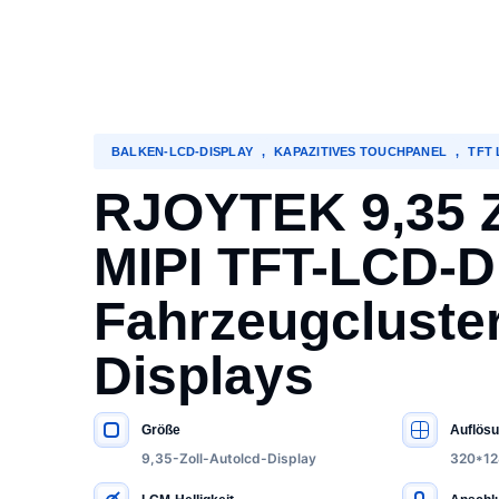
BALKEN-LCD-DISPLAY
,
KAPAZITIVES TOUCHPANEL
,
TFT
RJOYTEK 9,35 Z
MIPI TFT-LCD-D
Fahrzeugcluste
Displays
Größe
Auflös
WICHTIGE SPEZIFIKATIONEN
9,35-Zoll-Autolcd-Display
320*12