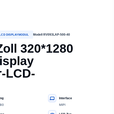
Modell RV093LAP-500-40
 LCD DISPLAYMODUL
oll 320*1280
isplay
r-LCD-
ung
Interface
80
MIPI