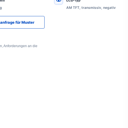
uss
LCD-Typ
ig
AM TFT, transmissiv, negativ
anfrage für Muster
en, Anforderungen an die