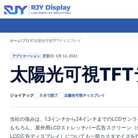
Skip
to
content
-
コ
ホーム
/
ブログ
/
太陽光可視TFTディスプレイ
ン
更新日: 4月 12, 2023
アプリケーション
テ
太陽光可視TF
ン
ツ
ま
ジョイテック
5 分で読了
太陽光可視ディスプレイ
で
ス
キ
当社の強みは、1.3インチから24インチまでのLCDサン
ッ
もちろん、屋外用LCDストレッチバー広告スクリーン（例：
プ
LCD広告ディスプレイ）についても一部カスタマイズを