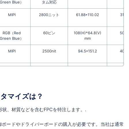
Green Blue）
タム対応
MIPI
2800ニット
61.88*110.02
31ピ
RGB（Red
60ピン
108(H)*64.8(V)
50ピ
Green Blue）
mm
MIPI
2500nit
94.5*151.2
40ピ
MIPI
60ピン
94.5*151.2
40ピ
RGB（Red
750ニット
108*64.8
50ピ
Green Blue）
スタマイズは？
LVDS（Low
1200ニット
170.4*127.8
20ピ
形状、材質などを含むFPCを特注します。.
Voltage
Differential
Signaling）
制御ボードやドライバーボードの購入が必要です。当社は通常