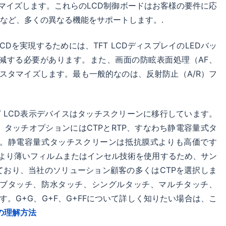
タマイズします。これらのLCD制御ボードはお客様の要件に応
LVDS（Low
700ニット
292.032*109.512
50ピ
、音声など、多くの異なる機能をサポートします。.
Voltage
Differential
Signaling）
LCDを実現するためには、TFT LCDディスプレイのLEDバッ
減する必要があります。また、画面の防眩表面処理（AF、
RGB（Red
60ピン
89.76*80.79
40ピ
Green Blue）
スタマイズします。最も一般的なのは、反射防止（A/R）フ
MIPI
39ピン/50ピン
101.52*101.52
39ピ
T LCD表示デバイスはタッチスクリーンに移行しています。
LVDS（Low
60ピン
100.8*56.7
60pi
タッチオプションにはCTPとRTP、すなわち静電容量式タ
Voltage
。静電容量式タッチスクリーンは抵抗膜式よりも高価です
Differential
Signaling）
より薄いフィルムまたはインセル技術を使用するため、サン
おり、当社のソリューション顧客の多くはCTPを選択しま
LVDS（Low
60ピン
151.76X79.8
40ピ
ブタッチ、防水タッチ、シングルタッチ、マルチタッチ、
Voltage
Differential
す。G+G、G+F、G+FFについて詳しく知りたい場合は、こ
Signaling）
ーの理解方法
LVDS（Low
60ピン
243.648 ×
50ピ