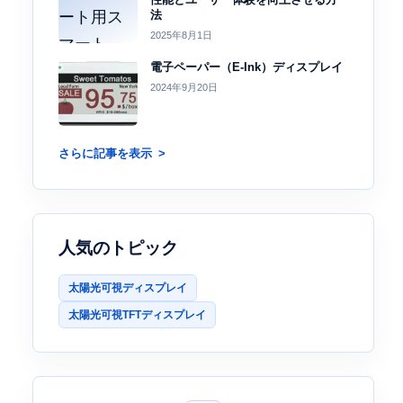
法
2025年8月1日
電子ペーパー（E-Ink）ディスプレイ
2024年9月20日
さらに記事を表示
人気のトピック
接続
保存温度
太陽光可視ディスプレイ
太陽光可視TFTディスプレイ
n
-30℃～80℃
ン
4.3インチ