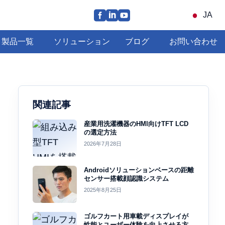
JA
製品一覧
ソリューション
ブログ
お問い合わせ
関連記事
産業用洗濯機器のHMI向けTFT LCD
の選定方法
2026年7月28日
Androidソリューションベースの距離
センサー搭載顔認識システム
2025年8月25日
ゴルフカート用車載ディスプレイが
性能とユーザー体験を向上させる方