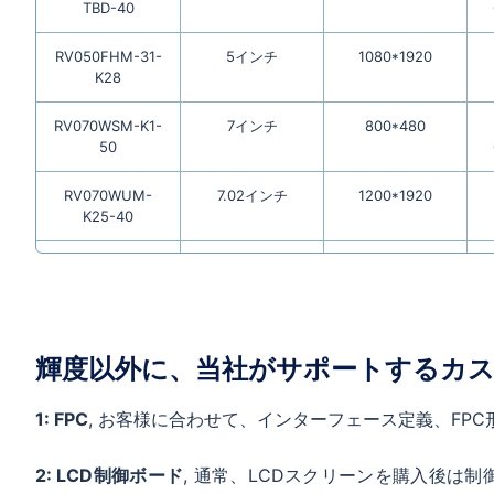
TBD-40
RV050FHM-31-
5インチ
1080*1920
K28
RV070WSM-K1-
7インチ
800*480
50
RV070WUM-
7.02インチ
1200*1920
K25-40
RV070WUM-
7.02インチ
1200*1920
K10-40
RV050WVM-
5インチ
800*480
720-50
輝度以外に、当社がサポートするカ
RV084XGM-
8.4インチ
1024*768
1: FPC
, お客様に合わせて、インターフェース定義、FPC
K12-20
2: LCD制御ボード
, 通常、LCDスクリーンを購入後は