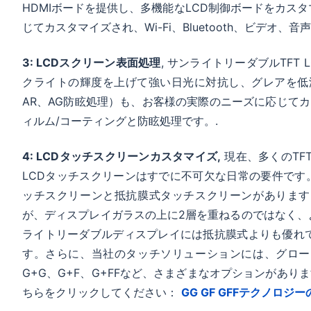
HDMIボードを提供し、多機能なLCD制御ボードをカス
RV123Z7M-700-
12.3インチ
1920*720
じてカスタマイズされ、Wi-Fi、Bluetooth、ビデオ
50
3: LCDスクリーン表面処理
, サンライトリーダブルTFT 
クライトの輝度を上げて強い日光に対抗し、グレアを低
RV036YHM-
3.6インチ 丸型
544*506
1000-40
AR、AG防眩処理）も、お客様の実際のニーズに応じてカ
ィルム/コーティングと防眩処理です。.
RV040YGM-
4インチ 丸型
720*720
800-39
4: LCDタッチスクリーンカスタマイズ,
現在、多くのTF
RV043FHM-
4.3インチ
1920*1080
LCDタッチスクリーンはすでに不可欠な日常の要件です。
K10-60
ッチスクリーンと抵抗膜式タッチスクリーンがあります
が、ディスプレイガラスの上に2層を重ねるのではなく、
ライトリーダブルディスプレイには抵抗膜式よりも優れて
RV070WSM-
6.7インチ
1024*600
す。さらに、当社のタッチソリューションには、グロー
K10-40
G+G、G+F、G+FFなど、さまざまなオプションがありま
ちらをクリックしてください：
GG GF GFFテクノロジ
RV103Z7M-K10-
10.25インチ
1920*720