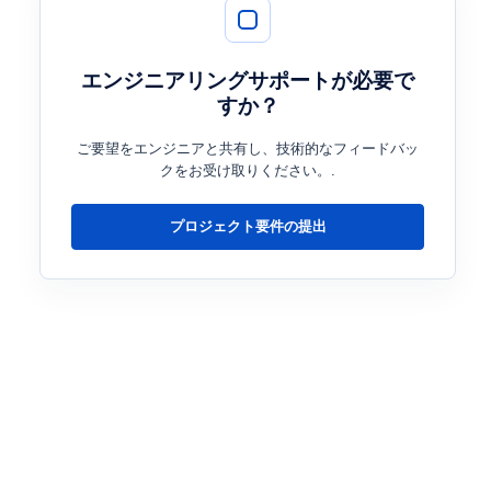
ン
-30℃～80℃
エンジニアリングサポートが必要で
すか？
ン
-30℃～80℃
ご要望をエンジニアと共有し、技術的なフィードバッ
クをお受け取りください。.
ン
-30℃～70℃
プロジェクト要件の提出
ン
-30℃～70℃
ン
-30℃～85℃
ン
3.6インチ円形