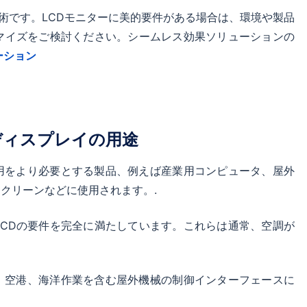
Voltage
91.368
技術です。LCDモニターに美的要件がある場合は、環境や製品
Differential
マイズをご検討ください。シームレス効果ソリューションの
Signaling）
ーション
ディスプレイの用途
用をより必要とする製品、例えば産業用コンピュータ、屋外
クリーンなどに使用されます。.
CDの要件を完全に満たしています。これらは通常、空調が
、空港、海洋作業を含む屋外機械の制御インターフェースに