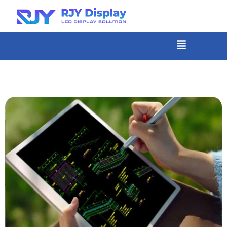
Skip
to
content
メ
ニ
-
ュ
コ
ー
ン
テ
ン
ツ
ま
で
ス
キ
ッ
プ