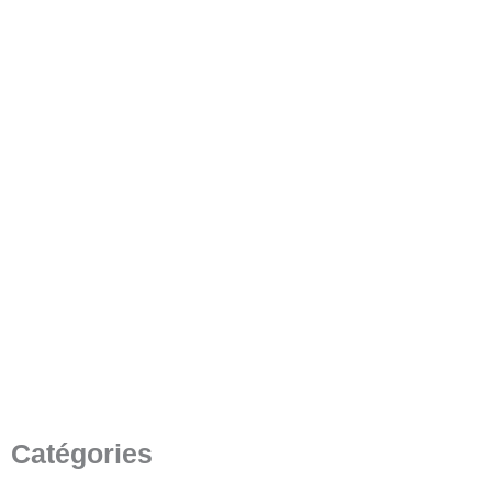
Panneau d'affichage LCD
haute résolution - Écran TFT
2,1 pouces
9 mai 2023
/
4 minutes de lecture
Catégories