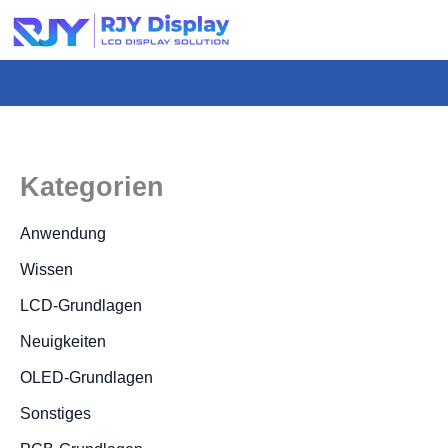
Wähle
eine
individuelle
Höhe
für
das
Kategorien
Popup.
Anwendung
Wissen
LCD-Grundlagen
Neuigkeiten
OLED-Grundlagen
Sonstiges