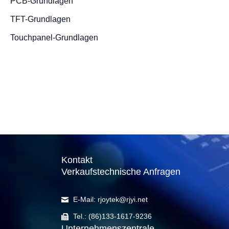
PCB-Grundlagen
TFT-Grundlagen
Touchpanel-Grundlagen
Hochauflö
LCD Bildsc
2,1 Zoll TF
9. Mai 2023
/
4 Minuten L
Kontakt
Verkaufstechnische Anfragen
E-Mail: rjoytek@rjyi.net
Tel.: (86)133-1617-9236
Unternehmenszentrale