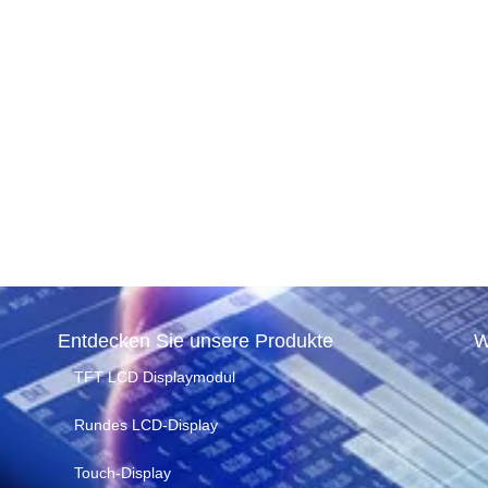
sendes
hirmpanel
T Display
esezeit
Entdecken Sie unsere Produkte
W
TFT LCD Displaymodul
Rundes LCD-Display
Touch-Display