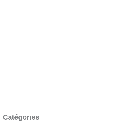
4K vs. 1080p – La 4K est-elle
Supérieure au Full HD au
Cinéma ?
25 juillet 2023
/
5 minutes de lecture
Catégories