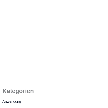
4K vs. 1080p – Ist 4K besser
als Full HD bei Filmen?
25. Juli 2023
/
5 Minuten Lesezeit
Kategorien
Anwendung