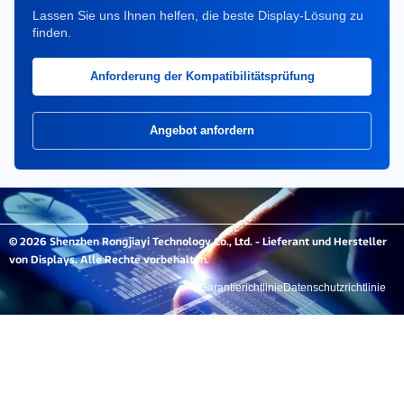
Lassen Sie uns Ihnen helfen, die beste Display-Lösung zu
finden.
Anforderung der Kompatibilitätsprüfung
Angebot anfordern
© 2026 Shenzhen Rongjiayi Technology Co., Ltd. - Lieferant und Hersteller
von Displays. Alle Rechte vorbehalten.
Garantierichtlinie
Datenschutzrichtlinie