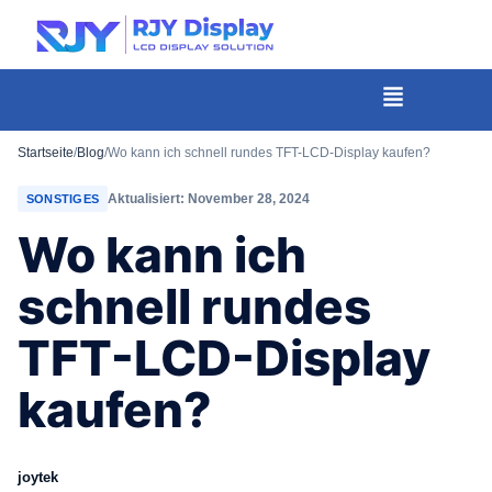
Wähle
eine
individuelle
Menü
Höhe
für
Startseite
/
Blog
/
Wo kann ich schnell rundes TFT-LCD-Display kaufen?
das
Aktualisiert: November 28, 2024
SONSTIGES
Popup.
Wo kann ich
schnell rundes
TFT-LCD-Display
kaufen?
joytek