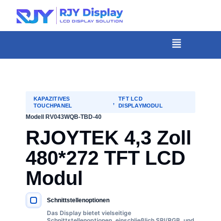
Wähle
eine
individuelle
Menü
Höhe
für
das
Popup.
KAPAZITIVES
TFT LCD
,
TOUCHPANEL
DISPLAYMODUL
Modell RV043WQB-TBD-40
RJOYTEK 4,3 Zoll
480*272 TFT LCD
Modul
Schnittstellenoptionen
WICHTIGE SPEZIFIKATIONEN
Das Display bietet vielseitige
Schnittstellenoptionen, einschließlich SPI/RGB, und