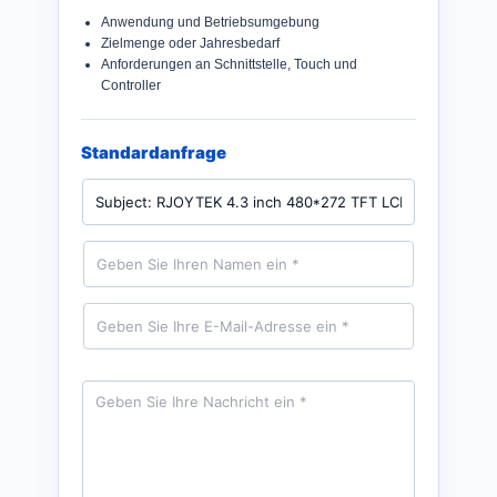
Anwendung und Betriebsumgebung
Zielmenge oder Jahresbedarf
Anforderungen an Schnittstelle, Touch und
Controller
Standardanfrage
P
r
o
d
N
u
a
k
m
t
e
E
*
-
M
a
i
N
l
a
*
c
h
r
i
c