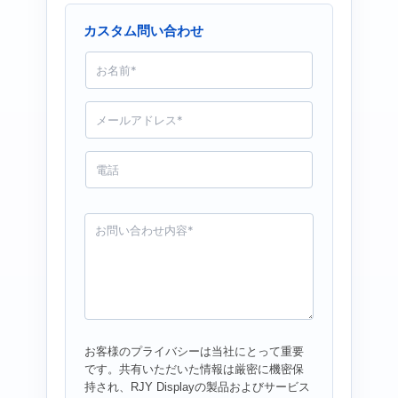
カスタム問い合わせ
名
前
*
メ
ー
ル
*
電
話
お
問
い
合
わ
せ
*
お客様のプライバシーは当社にとって重要
です。共有いただいた情報は厳密に機密保
持され、RJY Displayの製品およびサービス