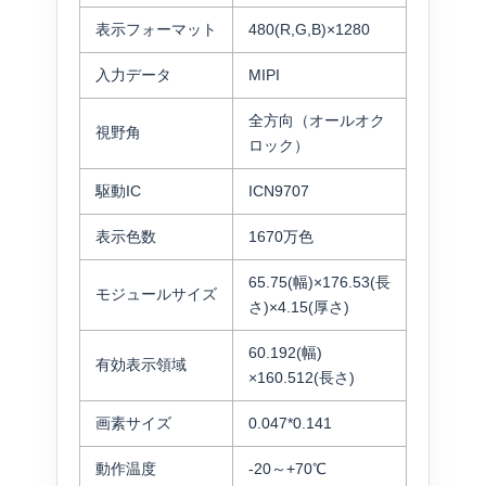
表示フォーマット
480(R,G,B)×1280
入力データ
MIPI
全方向（オールオク
視野角
ロック）
駆動IC
ICN9707
表示色数
1670万色
65.75(幅)×176.53(長
モジュールサイズ
さ)×4.15(厚さ)
60.192(幅)
有効表示領域
×160.512(長さ)
画素サイズ
0.047*0.141
動作温度
-20～+70℃