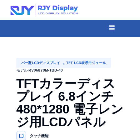
Skip
to
content
メ
ニ
-
ュ
コ
ー
ン
テ
バー型LCDディスプレイ
,
TFT LCD表示モジュール
ン
モデル RV068Y0M-TBD-40
ツ
TFTカラーディス
ま
プレイ 6.8インチ
で
480*1280 電子レン
ス
キ
ジ用LCDパネル
ッ
プ
タッチ機能
主要仕様