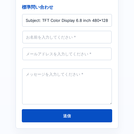
標準問い合わせ
製
品
名
前
*
メ
ー
ル
*
メ
ッ
セ
ー
ジ
*
送信