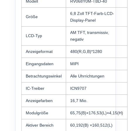
Modell
RV068Y0M-TBD-40
6,8 Zoll TFT-Farb-LCD-
Größe
Display-Panel
AM TFT, transmissiv,
LCD-Typ
negativ
Anzeigeformat
480(R,G,B)*1280
Eingangsdaten
MIPI
Betrachtungswinkel
Alle Uhrrichtungen
IC-Treiber
ICN9707
Anzeigefarben
16,7 Mio.
Modulgröße
65,75(B)×176,53(L)×4,15(H)
Aktiver Bereich
60,192(B) ×160,512(L)