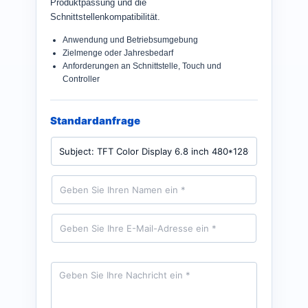
Produktpassung und die
Schnittstellenkompatibilität.
Anwendung und Betriebsumgebung
Zielmenge oder Jahresbedarf
Anforderungen an Schnittstelle, Touch und
Controller
Standardanfrage
P
r
o
d
N
u
a
k
m
t
e
E
*
-
M
a
i
N
l
a
*
c
h