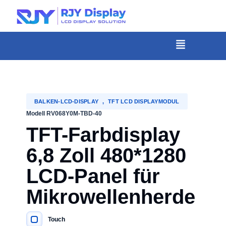
Wähle
eine
individuelle
Menü
Höhe
für
das
Popup.
BALKEN-LCD-DISPLAY
,
TFT LCD DISPLAYMODUL
Modell RV068Y0M-TBD-40
TFT-Farbdisplay
6,8 Zoll 480*1280
LCD-Panel für
Mikrowellenherde
Touch
WICHTIGE SPEZIFIKATIONEN