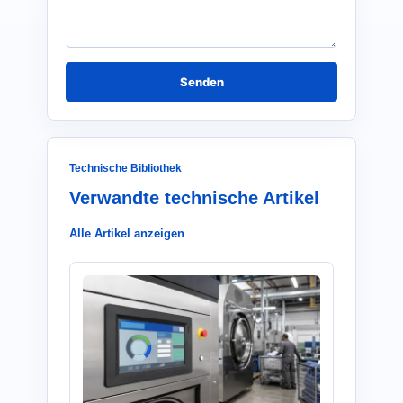
r
i
c
h
t
*
Senden
Technische Bibliothek
Verwandte technische Artikel
Alle Artikel anzeigen