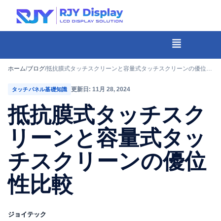
Skip
to
content
メ
ニ
-
ュ
コ
ホーム
/
ブログ
/
抵抗膜式タッチスクリーンと容量式タッチスクリーンの優位性比較
ー
ン
更新日: 11月 28, 2024
タッチパネル基礎知識
テ
抵抗膜式タッチスク
ン
ツ
リーンと容量式タッ
ま
チスクリーンの優位
で
ス
性比較
キ
ッ
プ
ジョイテック