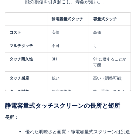
能の損傷を引き起こし、寿命が短い。.
静電容量式タッチ
容量式タッチ
コスト
安価
高価
マルチタッチ
不可
可
タッチ耐久性
3H
9Hに達することが
可能
タッチ感度
低い
高い（調整可能）
タッチ対象
任意の物体
指。手袋、スタイ
ラス、鉛筆などの
他の材料を使用す
静電容量式タッチスクリーンの長所と短所
るように設計可
能。.
長所：
EMI/RFIに対する
感度低
感度高（シールデ
優れた明瞭さと画質：静電容量式スクリーンは別途
感度
ィング設計必須）