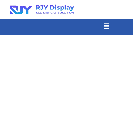
Skip
to
content
メ
ニ
-
ュ
コ
ー
ン
テ
ン
ツ
ま
で
ス
キ
ッ
プ