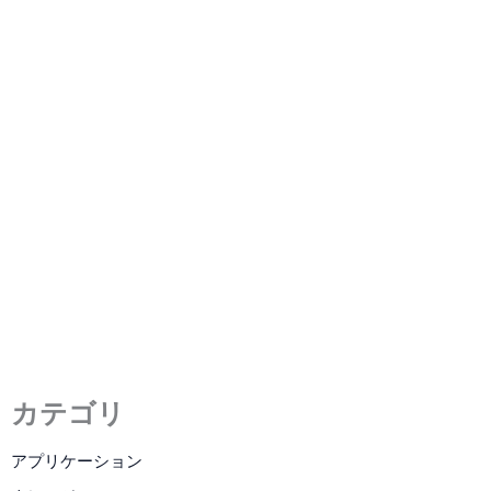
高解像度LCDスクリーンパネル
2.1インチTFTディスプレイ
2023年5月9日
/
4 分の読了時間
カテゴリ
アプリケーション