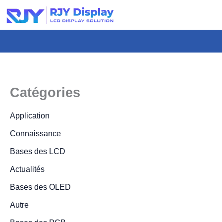
Hauteur
personnalisée
pour
la
fenêtre
modale.
Catégories
Application
Connaissance
Bases des LCD
Actualités
Bases des OLED
Autre