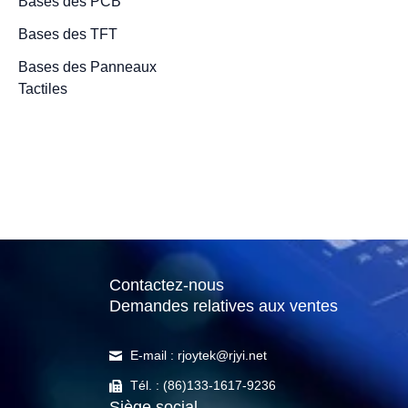
Bases des PCB
Bases des TFT
Bases des Panneaux
4K vs. 1080
Tactiles
est-elle Su
Full HD au
25 juillet 2023
/
5 minutes
Contactez-nous
Demandes relatives aux ventes
E-mail : rjoytek@rjyi.net
Tél. : (86)133-1617-9236
Siège social