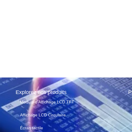
p – La 4K
périeure au
 Cinéma ?
 de lecture
Explorez nos produits
P
Module d'Affichage LCD TFT
Affichage LCD Circulaire
Écran tactile