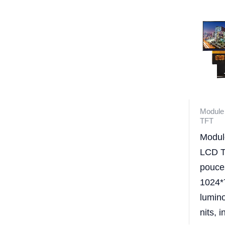
Module 
TFT
Module
LCD T
pouce
1024*
lumino
nits, 