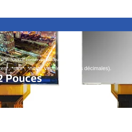
*SPI*, *OLED* conservés tels quels).
es*, *mm*, *nits* ; virgules pour les décimales).
2 Pouces