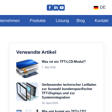
DE
ternehmen
Produkte
Lösung
Blog
Kontakt
Verwandte Artikel
Was ist ein TFT-LCD-Modul?
7. Mai 2026
Umfassender technischer Leitfaden
zur Auswahl kundenspezifischer
TFT-Displays und zur
Systemintegration
30. April 2026
Wie viel kostet ein TFT-LCD?