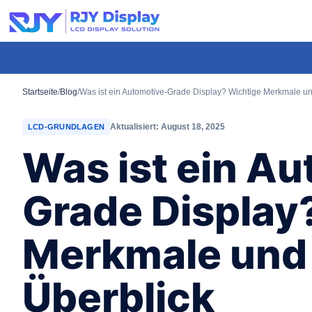
Wähle
eine
individuelle
Höhe
für
Startseite
/
Blog
/
Was ist ein Automotive-Grade Display? Wichtige Merkmale un
das
Aktualisiert: August 18, 2025
LCD-GRUNDLAGEN
Popup.
Was ist ein A
Grade Display
Merkmale und 
Überblick