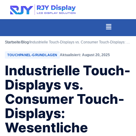
Wähle
eine
individuelle
Menü
Höhe
für
Startseite
/
Blog
/
Industrielle Touch-Displays vs. Consumer Touch-Displays: Wesentliche Unterschiede im Überblick
das
Aktualisiert: August 20, 2025
TOUCHPANEL-GRUNDLAGEN
Popup.
Industrielle Touch-
Displays vs.
Consumer Touch-
Displays:
Wesentliche