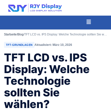
Wähle
eine
individuelle
Menü
Höhe
für
Startseite
/
Blog
/
TFT LCD vs. IPS Display: Welche Technologie sollten Sie wählen?
das
Aktualisiert: März 10, 2026
TFT-GRUNDLAGEN
Popup.
TFT LCD vs. IPS
Display: Welche
Technologie
sollten Sie
wählen?