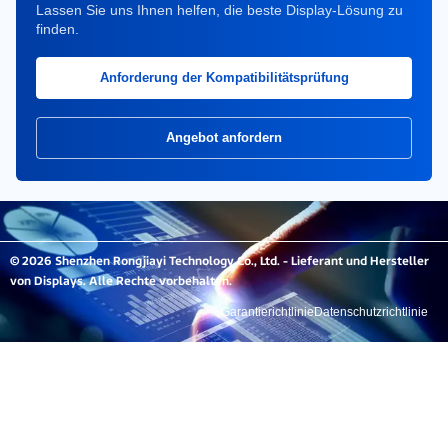
Lassen Sie uns Ihnen helfen, die beste Display-Lösung zu
finden.
Anforderung der Kompatibilitätsprüfung
Angebot anfordern
© 2026 Shenzhen Rongjiayi Technology Co., Ltd. - Lieferant und Hersteller
von Displays. Alle Rechte vorbehalten.
Garantierichtlinie
Datenschutzrichtlinie