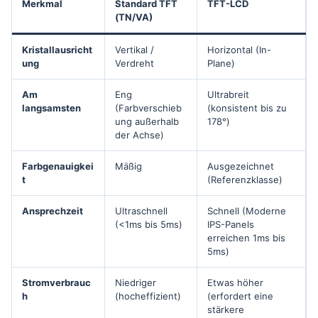
Merkmal
Standard TFT
TFT-LCD
(TN/VA)
Kristallausricht
Vertikal /
Horizontal (In-
ung
Verdreht
Plane)
Am
Eng
Ultrabreit
langsamsten
(Farbverschieb
(konsistent bis zu
ung außerhalb
178°)
der Achse)
Farbgenauigkei
Mäßig
Ausgezeichnet
t
(Referenzklasse)
Ansprechzeit
Ultraschnell
Schnell (Moderne
(<1ms bis 5ms)
IPS-Panels
erreichen 1ms bis
5ms)
Stromverbrauc
Niedriger
Etwas höher
h
(hocheffizient)
(erfordert eine
stärkere