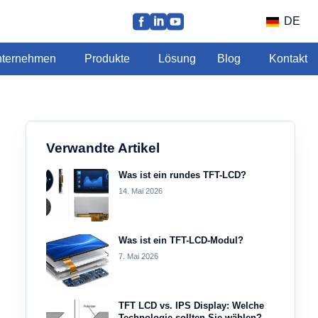
DE
ternehmen
Produkte
Lösung
Blog
Kontakt
Verwandte Artikel
Was ist ein rundes TFT-LCD?
14. Mai 2026
Was ist ein TFT-LCD-Modul?
7. Mai 2026
TFT LCD vs. IPS Display: Welche
Technologie sollten Sie wählen?