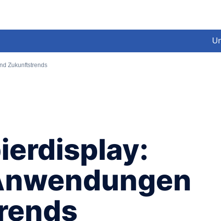
Un
nd Zukunftstrends
ierdisplay:
 Anwendungen
rends