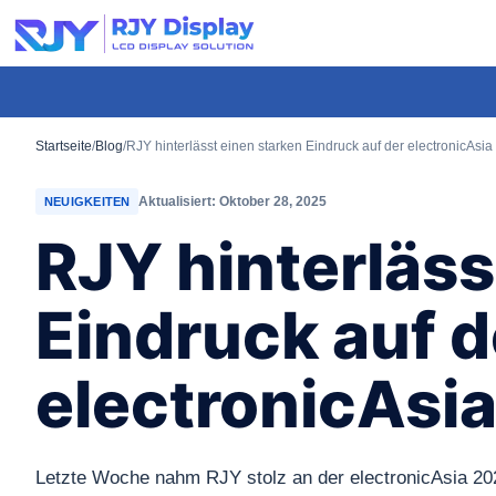
Wähle
eine
individuelle
Höhe
für
Startseite
/
Blog
/
RJY hinterlässt einen starken Eindruck auf der electronicAsi
das
Aktualisiert: Oktober 28, 2025
NEUIGKEITEN
Popup.
RJY hinterläss
Eindruck auf d
electronicAsi
Letzte Woche nahm RJY stolz an der electronicAsia 20