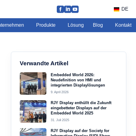
DE
ternehmen
Produkte
Lösung
Blog
Kontakt
Verwandte Artikel
Embedded World 2026:
Neudefinition von HMI und
integrierten Displaylösungen
9. April 2026
RJY Display enthüllt die Zukunft
eingebetteter Displays auf der
Embedded World 2025
31. Juli 2025
RJY Display auf der Society for
Information Display (SID) Show