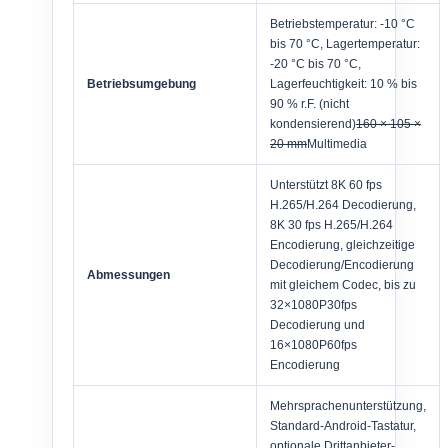
Betriebstemperatur: -10 °C
bis 70 °C, Lagertemperatur:
-20 °C bis 70 °C,
Betriebsumgebung
Lagerfeuchtigkeit: 10 % bis
90 % r.F. (nicht
kondensierend)
160 × 105 ×
20 mm
Multimedia
Unterstützt 8K 60 fps
H.265/H.264 Decodierung,
8K 30 fps H.265/H.264
Encodierung, gleichzeitige
Decodierung/Encodierung
Abmessungen
mit gleichem Codec, bis zu
32×1080P30fps
Decodierung und
16×1080P60fps
Encodierung
Mehrsprachenunterstützung,
Standard-Android-Tastatur,
optionale Drittanbieter-