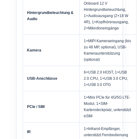
Onboard 12 V
Hintergrundbeleuchtung,
Hintergrundbeleuchtung &
1×Audioausgang (2×18 W
Audio
4R), 1×Kopfhörerausgang,
2×Mikrofoneingänge
1×MIPI Kameraeingang (bis
zu 48 MP, optional), USB-
Kamera
Kameraunterstützung
(optional)
6×USB 2.0 HOST, 1×USB
USB-Anschlüsse
2.0 CPU, 1×USB 3.0 CPU,
1×USB 3.0 OTG
1×Mini PCIe für 4G/5G LTE-
Modul, 1×SIM-
PCIe / SIM
Kartensteckplatz, unterstützt
eSIM
1×Infrarot-Empfänger,
IR
unterstützt Fernbedienung