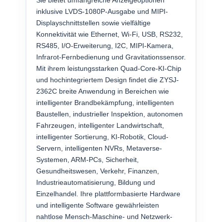
Sie bietet umfangreiche Anzeigeoptionen
inklusive LVDS-1080P-Ausgabe und MIPI-
Displayschnittstellen sowie vielfältige
Konnektivität wie Ethernet, Wi-Fi, USB, RS232,
RS485, I/O-Erweiterung, I2C, MIPI-Kamera,
Infrarot-Fernbedienung und Gravitationssensor.
Mit ihrem leistungsstarken Quad-Core-KI-Chip
und hochintegriertem Design findet die ZYSJ-
2362C breite Anwendung in Bereichen wie
intelligenter Brandbekämpfung, intelligenten
Baustellen, industrieller Inspektion, autonomen
Fahrzeugen, intelligenter Landwirtschaft,
intelligenter Sortierung, KI-Robotik, Cloud-
Servern, intelligenten NVRs, Metaverse-
Systemen, ARM-PCs, Sicherheit,
Gesundheitswesen, Verkehr, Finanzen,
Industrieautomatisierung, Bildung und
Einzelhandel. Ihre plattformbasierte Hardware
und intelligente Software gewährleisten
nahtlose Mensch-Maschine- und Netzwerk-