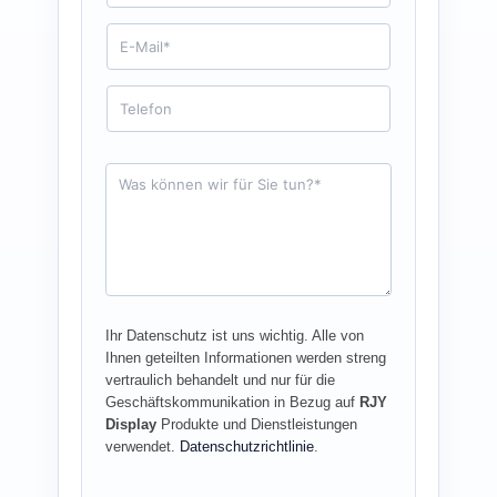
m
e
E
*
-
M
a
T
i
e
l
l
*
e
f
A
o
n
n
f
r
a
g
e
*
Ihr Datenschutz ist uns wichtig. Alle von
Ihnen geteilten Informationen werden streng
vertraulich behandelt und nur für die
Geschäftskommunikation in Bezug auf
RJY
Display
Produkte und Dienstleistungen
verwendet.
Datenschutzrichtlinie
.