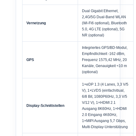
Dual Gigabit Ethernet,
2,4G/5G Dual-Band WLAN
Vernetzung
(Wi-Fi6 optional), Bluetooth
5.0, 4G LTE (optional), 5G
NR (optional)
Integriertes GPS/BD-Modul,
Empfindlichkeit -162 dBm,
GPS
Frequenz 1575,42 MHz, 20
Kanäle, Genauigkeit <10 m
(optional)
1×eDP 1.3 (4 Lanes, 3,3 V/5
V), 1×LVDS (einfach/dual,
6/8 Bit, 1080P60Hz, 3,3 V/5
V/12 V), 1×HDMI 2.1
Display-Schnittstellen
Ausgang 8K60Hz, 1×HDMI
2.0 Eingang 4K60Hz,
1×MIPI Ausgang 5,7 Gbps,
Multi-Display-Unterstützung