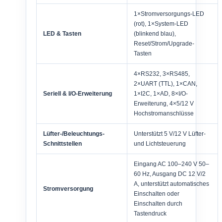
1×Stromversorgungs-LED
(rot), 1×System-LED
LED & Tasten
(blinkend blau),
Reset/Strom/Upgrade-
Tasten
4×RS232, 3×RS485,
2×UART (TTL), 1×CAN,
Seriell & I/O-Erweiterung
1×I2C, 1×AD, 8×I/O-
Erweiterung, 4×5/12 V
Hochstromanschlüsse
Lüfter-/Beleuchtungs-
Unterstützt 5 V/12 V Lüfter-
Schnittstellen
und Lichtsteuerung
Eingang AC 100–240 V 50–
60 Hz, Ausgang DC 12 V/2
A, unterstützt automatisches
Stromversorgung
Einschalten oder
Einschalten durch
Tastendruck