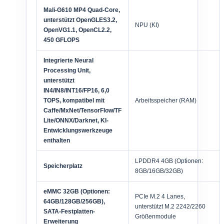
Mali-G610 MP4 Quad-Core,
unterstützt OpenGLES3.2,
NPU (KI)
OpenVG1.1, OpenCL2.2,
450 GFLOPS
Integrierte Neural
Processing Unit,
unterstützt
IN4/IN8/INT16/FP16, 6,0
TOPS, kompatibel mit
Arbeitsspeicher (RAM)
Caffe/MxNet/TensorFlow/TF
Lite/ONNX/Darknet, KI-
Entwicklungswerkzeuge
enthalten
LPDDR4 4GB (Optionen:
Speicherplatz
8GB/16GB/32GB)
eMMC 32GB (Optionen:
PCIe M.2 4 Lanes,
64GB/128GB/256GB),
unterstützt M.2 2242/2260
SATA-Festplatten-
Größenmodule
Erweiterung