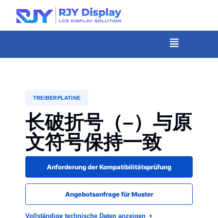
Wähle
eine
individuelle
Menü
Höhe
für
das
Popup.
TREIBERPLATINE
长破折号（–）与原
文符号保持一致
Anforderung der Kompatibilitätsprüfung
Angebotsanfrage für Muster
Vollständige technische Daten anzeigen