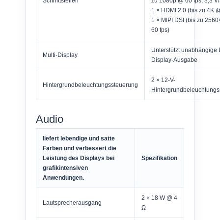
Schnittstellen
zu 1080p @ 60 fps, 3,3 V/
1 × HDMI 2.0 (bis zu 4K 
1 × MIPI DSI (bis zu 25
60 fps)
Unterstützt unabhängige 
Multi-Display
Display-Ausgabe
2 × 12-V-
Hintergrundbeleuchtungssteuerung
Hintergrundbeleuchtungs
Audio
liefert lebendige und satte
Farben und verbessert die
Leistung des Displays bei
Spezifikation
grafikintensiven
Anwendungen.
2 × 18 W @ 4
Lautsprecherausgang
Ω