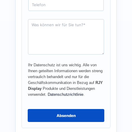
T
i
e
l
l
*
e
f
A
o
n
n
f
r
a
g
e
*
Ihr Datenschutz ist uns wichtig. Alle von
Ihnen geteilten Informationen werden streng
vertraulich behandelt und nur für die
Geschäftskommunikation in Bezug auf
RJY
Display
Produkte und Dienstleistungen
verwendet.
Datenschutzrichtlinie
.
Absenden