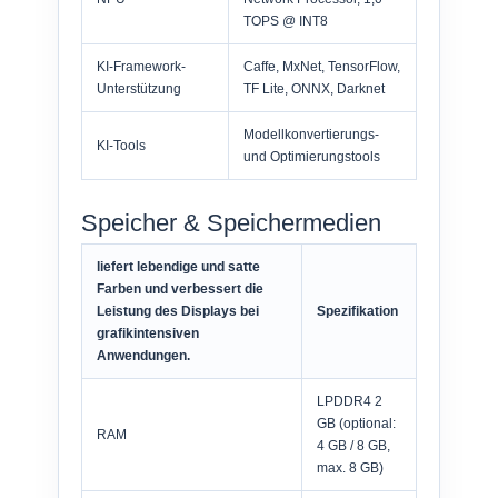
TOPS @ INT8
KI-Framework-
Caffe, MxNet, TensorFlow,
Unterstützung
TF Lite, ONNX, Darknet
Modellkonvertierungs-
KI-Tools
und Optimierungstools
Speicher & Speichermedien
liefert lebendige und satte
Farben und verbessert die
Leistung des Displays bei
Spezifikation
grafikintensiven
Anwendungen.
LPDDR4 2
GB (optional:
RAM
4 GB / 8 GB,
max. 8 GB)