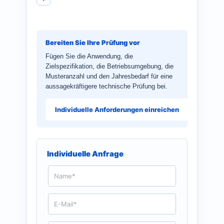
Bereiten Sie Ihre Prüfung vor
Fügen Sie die Anwendung, die
Zielspezifikation, die Betriebsumgebung, die
Musteranzahl und den Jahresbedarf für eine
aussagekräftigere technische Prüfung bei.
Individuelle Anforderungen einreichen
Individuelle Anfrage
N
a
m
e
E
*
-
M
a