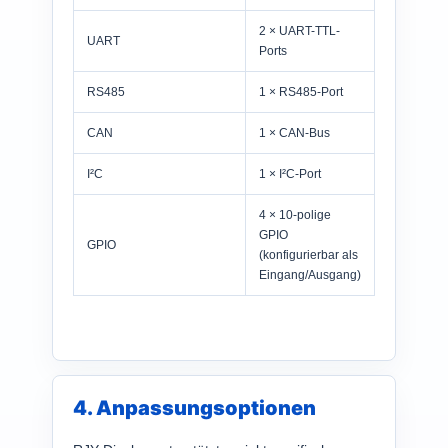
2 × UART-TTL-
UART
Ports
RS485
1 × RS485-Port
CAN
1 × CAN-Bus
I²C
1 × I²C-Port
4 × 10-polige
GPIO
GPIO
(konfigurierbar als
Eingang/Ausgang)
4. Anpassungsoptionen