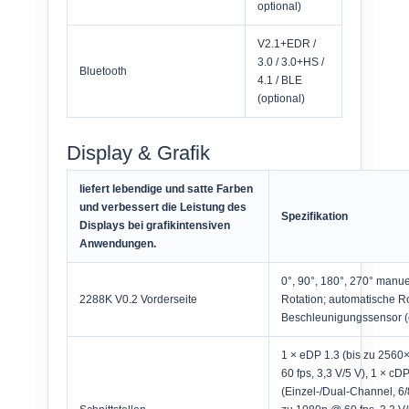
optional)
V2.1+EDR /
3.0 / 3.0+HS /
Bluetooth
4.1 / BLE
(optional)
Display & Grafik
liefert lebendige und satte Farben
und verbessert die Leistung des
Spezifikation
Displays bei grafikintensiven
Anwendungen.
0°, 90°, 180°, 270° manue
2288K V0.2 Vorderseite
Rotation; automatische Ro
Beschleunigungssensor (
1 × eDP 1.3 (bis zu 256
60 fps, 3,3 V/5 V), 1 × c
(Einzel-/Dual-Channel, 6/8