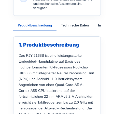
und mechanische Abstimmung sind
verfügbar.
Produktbeschreibung
Technische Daten
Individual
1. Produktbeschreibung
Das RJY-2168B ist eine leistungsstarke
Embedded-Hauptplatine auf Basis des
hochperformanten KI-Prozessors Rockchip
RK3568 mit integrierter Neural Processing Unit
(NPU) und Android 11.0 Betriebssystem.
Angetrieben von einer Quad-Core-ARM-
Cortex-A55-CPU basierend auf der
fortschrittlichen 22-nm-ARMv8.2-A-Architektur,
erreicht sie Taktfrequenzen bis zu 2,0 GHz mit
hervorragender Allzweck-Rechenleistung. Die