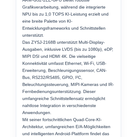
ARM-G52-2EE-GPU bietet robuste
Grafikverarbeitung, während die integrierte
NPU bis zu 1,0 TOPS KI-Leistung erzielt und
eine breite Palette von KI-
Entwicklungsframeworks und Schnittstellen
unterstützt.
Das ZYSJ-2168B unterstützt Multi-Display-
Ausgaben, inklusive LVDS (bis zu 1080p), eDP,
MIPI DSI und HDMI 4K. Die vielseitige
Konnektivität umfasst Ethernet, Wi-Fi, USB-
Erweiterung, Beschleunigungssensor, CAN-
Bus, RS232/RS485, GPIO, I²C,
Beleuchtungssteuerung, MIPI-Kameras und IR-
Fernbedienungsunterstützung. Dieser
umfangreiche Schnittstellensatz ermöglicht
nahtlose Integration in verschiedenste
Anwendungen.
Mit seiner fortschrittlichen Quad-Core-KI-
Architektur, umfangreichen E/A-Möglichkeiten
und intelligenten Android-Plattform findet das