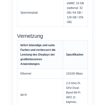
eMMC 16 GB
(optional: 32
Speicherplatz
GB / 64 GB /
128 GB / 256
GB)
Vernetzung
liefert lebendige und satte
Farben und verbessert die
Leistung des Displays bei
Spezifikation
grafikintensiven
Anwendungen.
Ethernet
10/100 Mbps
2,4-GHz-/5-
GHz-Dual-
Band-Wi-Fi
Wi-Fi
(802.11
b/g/n/ac,