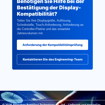
Benötigen Sie Hilfe bei der
Bestätigung der Display-
Kompatibilität?
Teilen Sie Ihre Displaygröße, Auflösung,
Schnittstelle, Touch-Anforderung, Anforderung an
die Controller-Platine und das erwartete
Jahresvolumen mit.
Anforderung der Kompatibilitätsprüfung
Kontaktieren Sie das Engineering-Team
© 2026 Shenzhen Rongjiayi Technology Co., Ltd. - Lieferant und Hersteller