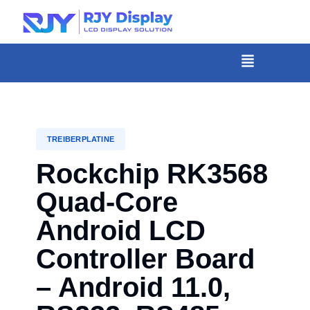
Wähle
eine
individuelle
Menü
Höhe
für
das
Popup.
TREIBERPLATINE
Rockchip RK3568
Quad-Core
Android LCD
Controller Board
– Android 11.0,