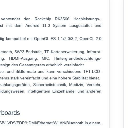
verwendet den Rockchip RK3566 Hochleistungs-,
 ist mit dem Android 11.0 System ausgestattet und
dig kompatibel mit OpenGL ES 1.1/2.0/3.2, OpenCL 2.0
etooth, 5W*2 Endstufe, TF-Kartenerweiterung, Infrarot-
erung, HDMI-Ausgang, MIC, Hintergrundbeleuchtungs-
esign des Gesamtgeräts erheblich vereinfacht.
deo- und Bildformate und kann verschiedene TFT-LCD-
ms stark vereinfacht und eine höhere Stabilität bietet.
ahlungsgeräten, Sicherheitstechnik, Medizin, Verkehr,
Bildungswesen, intelligentem Einzelhandel und anderen
rboards
 USB/LVDS/EDP/HDMI/Ethernet/WLAN/Bluetooth in einem,