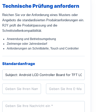
Technische Prüfung anfordern
Reichen Sie vor der Anforderung eines Musters oder
Angebots die standardisierten Produktanforderungen ein.
RJY prüft die Produktpassung und die
Schnittstellenkompatibilität.
Anwendung und Betriebsumgebung
Zielmenge oder Jahresbedarf
Anforderungen an Schnittstelle, Touch und Controller
Standardanfrage
P
r
o
d
N
E
u
a
-
k
m
M
t
e
a
*
i
N
l
a
*
c