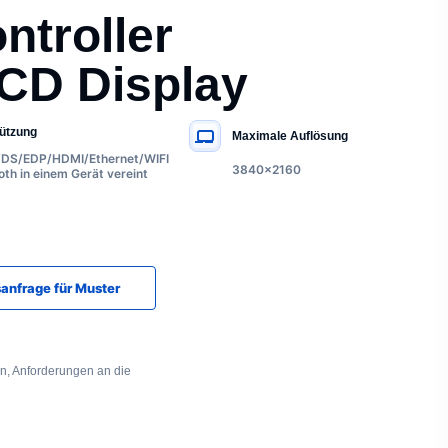
ntroller
LCD Display
ützung
Maximale Auflösung
DS/EDP/HDMI/Ethernet/WIFI
3840×2160
oth in einem Gerät vereint
anfrage für Muster
en, Anforderungen an die