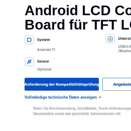
Android LCD Co
Board für TFT 
Unterst
System
WICHTIGE SPEZIFIKATIONEN
USB/LV
Android 11
/Blueto
Sensor
Optional
Anforderung der Kompatibilitätsprüfung
Angebots
Vollständige technische Daten anzeigen
Teilen Sie Ihre Anwendung, Schnittstelle, Touch-Anforderung
Steuerplatine sowie das geschätzte Jahresvolumen mit.