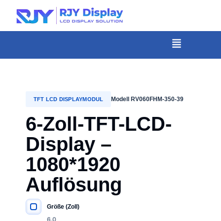
Wähle
eine
individuelle
Menü
Höhe
für
das
Popup.
Modell RV060FHM-350-39
TFT LCD DISPLAYMODUL
6-Zoll-TFT-LCD-
Display –
1080*1920
Auflösung
Größe (Zoll)
WICHTIGE SPEZIFIKATIONEN
6.0