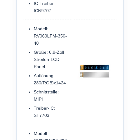
IC-Treiber:
ICN9707
Modell:
RV069LFM-350-
40
Größe: 6,9-Zoll
Streifen-LCD-
Panel
Auflösung:
280(RGB)x1424
Schnittstelle:
MIPI
Treiber-IC:
ST7703I
Modell: