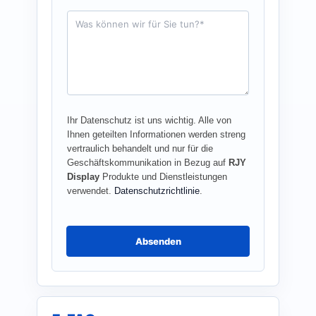
e
f
A
o
n
n
f
r
a
g
e
*
Ihr Datenschutz ist uns wichtig. Alle von
Ihnen geteilten Informationen werden streng
vertraulich behandelt und nur für die
Geschäftskommunikation in Bezug auf
RJY
Display
Produkte und Dienstleistungen
verwendet.
Datenschutzrichtlinie
.
Absenden