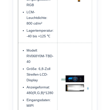
RGB
LCM-
Leuchtdichte:
800 cd/m²
Lagertemperatur:
-40 bis +125 ℃
Modell:
RV068Y0M-TBD-
40
Größe: 6,8-Zoll
Streifen-LCD-
Display
Anzeigeformat:
480(R,G,B)*1280
Eingangsdaten:
MIPI