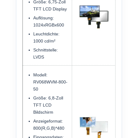
Größe: 6,75-Zoll
TFT LCD Display
Auflösung:
1024xRGBx600
Leuchtdichte:
1000 cd/m²
Schnittstelle:
LVDS
Modell:
RV068WVM-800-
50
Größe: 6,8-Zoll
TFT LCD
Bildschirm
Anzeigeformat:
800(R,G,B)*480
Eingangsdaten: