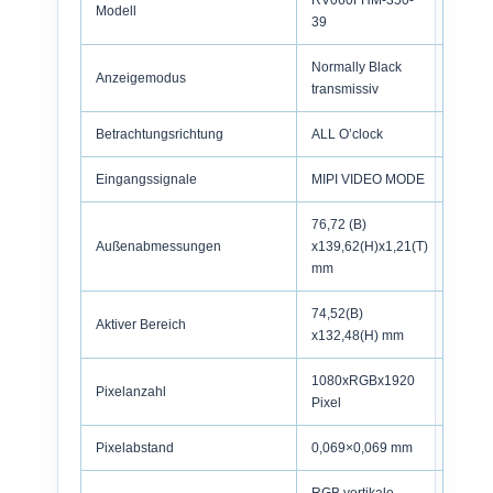
RV060FHM-350-
Modell
39
Normally Black
Anzeigemodus
transmissiv
Betrachtungsrichtung
ALL O’clock
Eingangssignale
MIPI VIDEO MODE
76,72 (B)
Außenabmessungen
x139,62(H)x1,21(T)
mm
74,52(B)
Aktiver Bereich
x132,48(H) mm
1080xRGBx1920
Pixelanzahl
Pixel
Pixelabstand
0,069×0,069 mm