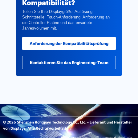
Kompatibilität?
Teilen Sie Ihre Displaygröße, Auflösung,
Schnittstelle, Touch-Anforderung, Anforderung an
die Controller-Platine und das erwartete
Jahresvolumen mit.
Anforderung der Kompatibilitätsprüfung
Kontaktieren Sie das Engineering-Team
© 2026 Shenzhen Rongjiayi Technology Co., Ltd. - Lieferant und Hersteller
von Displays. Alle Rechte vorbehalten.