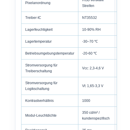
RGB vertikale
Pixelanordnung
Streifen
Treiber-IC
NT35532
Lagerfeuchtigkeit
10-90% RH
Lagertemperatur
-30–70 ℃
Betriebsumgebungstemperatur
-20-60 ℃
Stromversorgung für
Vcc: 2,3-4,6 V
Treiberschaltung
Stromversorgung für
Vt: 1,65-3,3 V
Logikschaltung
Kontrastverhältnis
1000
350 cd/m² /
Modul-Leuchtdichte
kundenspezifisch