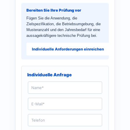
Bereiten Sie Ihre Prüfung vor
Fügen Sie die Anwendung, die
Zielspezifikation, die Betriebsumgebung, die
Musteranzahl und den Jahresbedarf für eine
aussagekräftigere technische Prüfung bei.
Individuelle Anforderungen einreichen
Individuelle Anfrage
N
a
m
e
E
*
-
M
a
T
i
e
l
l
*