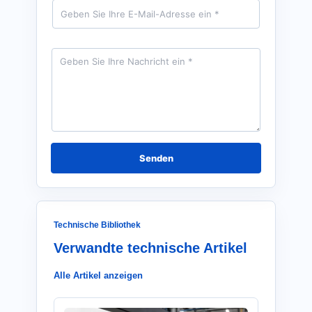
E
*
-
M
a
i
N
l
a
*
c
h
r
i
c
h
t
*
Senden
Technische Bibliothek
Verwandte technische Artikel
Alle Artikel anzeigen