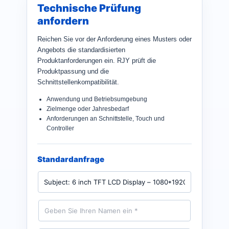
Technische Prüfung
anfordern
Reichen Sie vor der Anforderung eines Musters oder
Angebots die standardisierten
Produktanforderungen ein. RJY prüft die
Produktpassung und die
Schnittstellenkompatibilität.
Anwendung und Betriebsumgebung
Zielmenge oder Jahresbedarf
Anforderungen an Schnittstelle, Touch und
Controller
Standardanfrage
P
r
o
d
N
u
a
k
m
t
e