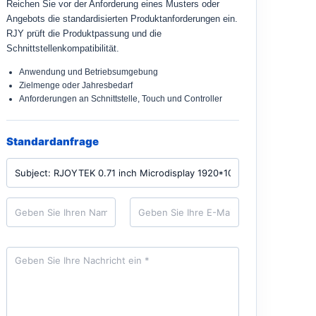
Reichen Sie vor der Anforderung eines Musters oder
Angebots die standardisierten Produktanforderungen ein.
RJY prüft die Produktpassung und die
Schnittstellenkompatibilität.
Anwendung und Betriebsumgebung
Zielmenge oder Jahresbedarf
Anforderungen an Schnittstelle, Touch und Controller
Standardanfrage
P
r
o
d
N
E
u
a
-
k
m
M
t
e
a
*
i
N
l
a
*
c
h
r
i