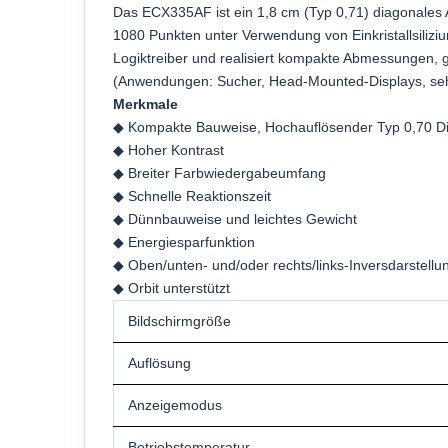
Das ECX335AF ist ein 1,8 cm (Typ 0,71) diagonales
1080 Punkten unter Verwendung von Einkristallsiliziu
Logiktreiber und realisiert kompakte Abmessungen, 
(Anwendungen: Sucher, Head-Mounted-Displays, sehr
Merkmale
◆ Kompakte Bauweise, Hochauflösender Typ 0,70 Di
◆ Hoher Kontrast
◆ Breiter Farbwiedergabeumfang
◆ Schnelle Reaktionszeit
◆ Dünnbauweise und leichtes Gewicht
◆ Energiesparfunktion
◆ Oben/unten- und/oder rechts/links-Inversdarstellu
◆ Orbit unterstützt
Bildschirmgröße
Auflösung
Anzeigemodus
Betriebstemperatur