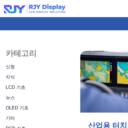
콘
텐
츠
로
건
너
카테고리
뛰
기
신청
지식
LCD 기초
뉴스
OLED 기초
기타
산업용 터치