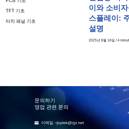
PCB 기초
이와 소비자
TFT 기초
스플레이: 
터치 패널 기초
설명
2025년 8월 16일
/
4 minut
문의하기
영업 관련 문의
이메일: rjoytek@rjyi.net