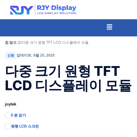
콘
텐
츠
메
뉴
로
건
홈
/
블로그
/
다중 크기 원형 TFT LCD 디스플레이 모듈
너
업데이트: 9월 25, 2025
신청
뛰
다중 크기 원형 TFT
기
LCD 디스플레이 모듈
joytek
5 분 읽기
원형 LCD 스크린