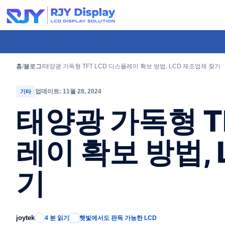
콘
텐
츠
로
건
홈
/
블로그
/
태양광 가독형 TFT LCD 디스플레이 확보 방법, LCD 제조업체 찾기
너
업데이트: 11월 28, 2024
기타
뛰
태양광 가독형 T
기
레이 확보 방법, 
기
joytek
4 분 읽기
햇빛에서도 판독 가능한 LCD