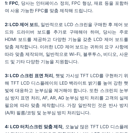
1: FPC
, 당사는 인터페이스 정의, FPC 형상, 재료 등을 포함하
RV123Z7M-700-
12.3″
1920*720
여 사용 가능한 FPC를 맞춤 제작해 드립니다.
50
2: LCD 제어 보드
, 일반적으로 LCD 스크린을 구매한 후 제어 보
RV036YHM-
3.6인치 원형
544*506
드와 드라이버 보드를 추가로 구매해야 하며, 당사는 주로
1000-40
HDMI 보드를 제공하고 다양한 기능을 갖춘 LCD 제어 보드를
RV040YGM-
4인치 원형
720*720
맞춤 제작합니다. 이러한 LCD 제어 보드는 귀하의 요구 사항에
800-39
따라 맞춤 제작되며, 일반적으로 Wi-Fi, 블루투스, 비디오, 사운
드 및 기타 다양한 기능을 지원합니다.
RV043FHM-
4.3인치
1920*1080
K10-60
3: LCD 스크린 표면 처리
, 햇빛 가시성 TFT LCD를 구현하기 위
RV070WSM-
6.7인치
1024*600
해 TFT LCD 디스플레이의 LED 백라이트 밝기를 높여 강한 햇
K10-40
빛에 대응하고 눈부심을 제거해야 합니다. 또한 스크린의 눈부
심 방지 표면 처리, AF, AR, AG 눈부심 방지 처리를 고객의 실제
RV103Z7M-K10-
10.25″
1920*720
필요에 따라 맞춤 제작합니다. 가장 일반적인 것은 반사 방지
50
(A/R) 필름/코팅 및 눈부심 방지 처리입니다.
4: LCD 터치스크린 맞춤 제작,
오늘날 많은 TFT LCD 디스플레