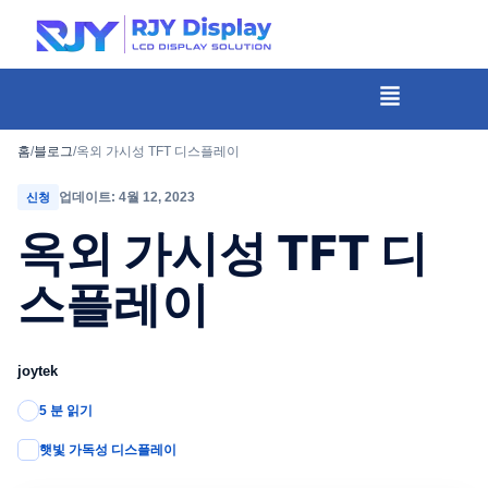
콘
텐
츠
메
뉴
로
건
홈
/
블로그
/
옥외 가시성 TFT 디스플레이
너
업데이트: 4월 12, 2023
신청
뛰
옥외 가시성 TFT 디
기
스플레이
joytek
5 분 읽기
햇빛 가독성 디스플레이