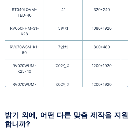
RT040LQVM-
4″
320*240
TBD-40
RV050FHM-31-
5인치
1080*1920
K28
RV070WSM-K1-
7인치
800*480
50
RV070WUM-
7.02인치
1200*1920
K25-40
RV070WUM-
7.02인치
1200*1920
K10-40
RV050WVM-
5인치
800*480
720-50
밝기 외에, 어떤 다른 맞춤 제작을 지원
RV084XGM-
8.4″
1024*768
합니까?
K12-20