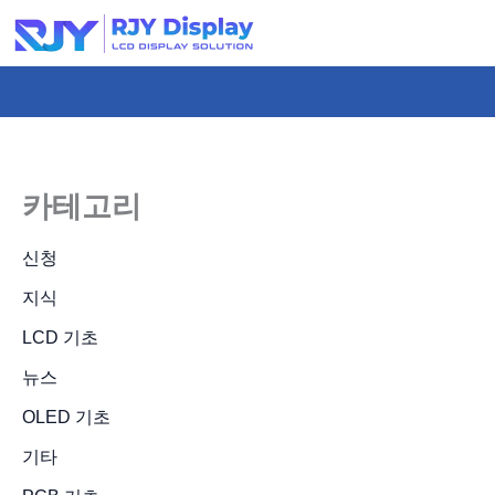
콘
텐
츠
로
건
너
카테고리
뛰
기
신청
지식
LCD 기초
뉴스
OLED 기초
기타