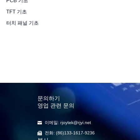
PCB 기초
TFT 기초
태양광 가독형
터치 패널 기초
LCD 디스
방법, LCD
기
2022년 7월 4일
/
4 minute
문의하기
영업 관련 문의
이메일: rjoytek@rjyi.net
전화: (86)133-1617-9236