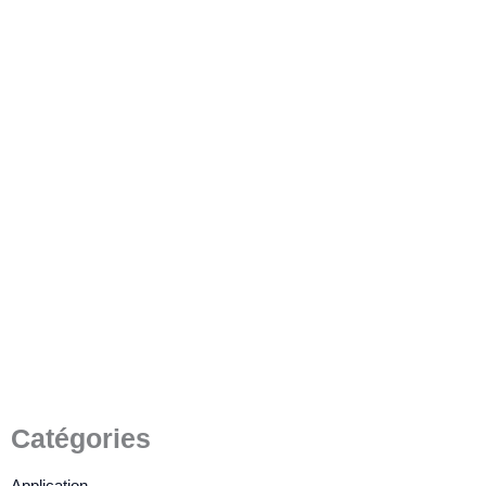
Comment obtenir un écran
LCD TFT lisible en plein soleil
? Trouvez un fabricant
d'écrans LCD
4 juillet 2022
/
4 minutes de lecture
Catégories
Application