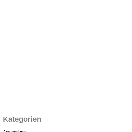
Wie erhält man
sonnenlichtlesbare TFT-LCD-
Displays? Einen LCD-
Hersteller finden
4. Juli 2022
/
4 Minuten Lesezeit
Kategorien
Anwendung