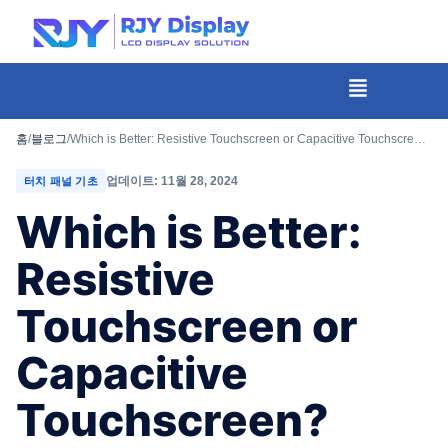
콘
텐
츠
메
뉴
로
건
홈
/
블로그
/
Which is Better: Resistive Touchscreen or Capacitive Touchscreen?
너
업데이트: 11월 28, 2024
터치 패널 기초
뛰
Which is Better:
기
Resistive
Touchscreen or
Capacitive
Touchscreen?