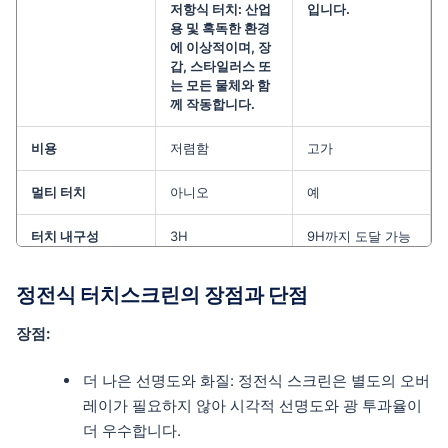
저항식 터치: 산업
입니다.
용 및 혹독한 환경
에 이상적이며, 장
갑, 스타일러스 또
는 모든 물체와 함
께 작동합니다.
비용
저렴함
고가
멀티 터치
아니오
예
터치 내구성
3H
9H까지 도달 가능
触摸灵敏度
低
높음(조정 가능)
정전식 터치스크린의 장점과 단점
터치 대상
모든 것
손가락. 장갑, 스타
장점:
일러스, 펜 등 다른
재료를 사용하도록
더 나은 선명도와 화질: 정전식 스크린은 별도의 오버
설계 가능.
레이가 필요하지 않아 시각적 선명도와 광 투과율이
EMI/RFI 민감도
낮은 민감도
높은 민감도(차폐
더 우수합니다.
설계 필요)