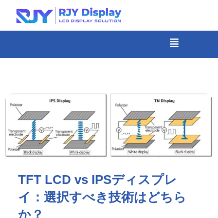
Skip
to
content
メ
ニ
-
ュ
コ
ー
ン
テ
ン
ツ
ま
で
ス
TFT LCD vs IPSディスプレ
キ
イ：選択すべき技術はどちら
ッ
プ
か？