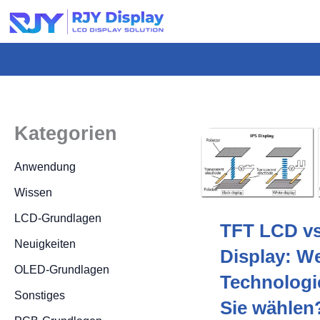
Wähle
eine
individuelle
Höhe
für
das
Kategorien
Popup.
Anwendung
Wissen
LCD-Grundlagen
TFT LCD vs
Neuigkeiten
Display: W
OLED-Grundlagen
Technologie
Sonstiges
Sie wählen