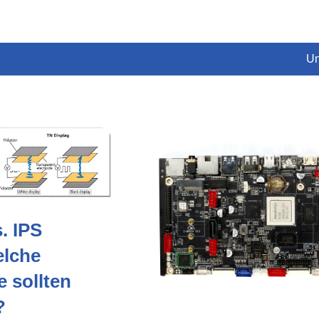
Un
. IPS
elche
 sollten
?