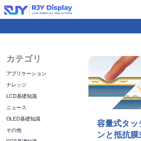
Skip
to
content
-
コ
ン
カテゴリ
テ
ン
アプリケーション
ツ
ナレッジ
ま
LCD基礎知識
で
ニュース
ス
キ
OLED基礎知識
容量式タッ
ッ
その他
ンと抵抗膜
プ